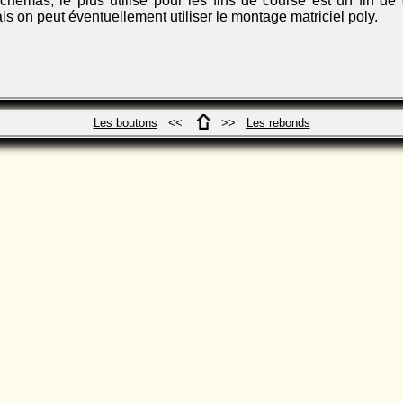
chémas, le plus utilisé pour les fins de course est un fin de
is on peut éventuellement utiliser le montage matriciel poly.
Les boutons
<<
>>
Les rebonds