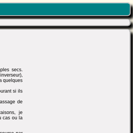
ples secs.
inverseur),
 a quelques
rant si ils
passage de
aisons, je
u cas ou la