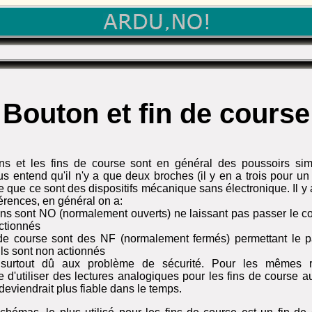
Bouton et fin de course
ns et les fins de course sont en général des poussoirs sim
s entend qu'il n'y a que deux broches (il y en a trois pour un 
e que ce sont des dispositifs mécanique sans électronique. Il y
férences, en général on a:
ons sont NO (normalement ouverts) ne laissant pas passer le cou
ctionnés
s de course sont des NF (normalement fermés) permettant le 
ils sont non actionnés
surtout dû aux problème de sécurité. Pour les mêmes r
e d'utiliser des lectures analogiques pour les fins de course a
deviendrait plus fiable dans le temps.