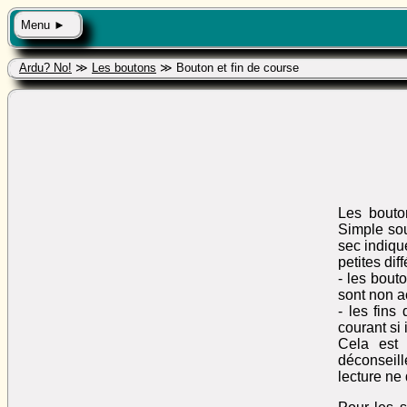
Menu ►
Ardu? No!
≫
Les boutons
≫ Bouton et fin de course
Les bouto
Simple sou
sec indiqu
petites dif
- les bout
sont non a
- les fin
courant si 
Cela est 
déconseill
lecture ne 